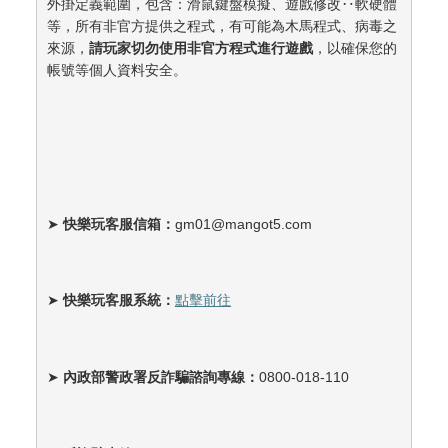
外掛定義範圍，包含：滑鼠鍵盤模擬、遊戲修改‥軟硬體
等，所有非官方提供之程式，有可能為木馬程式、病毒之
來源，
請玩家切勿使用非官方程式進行遊戲
，以確保您的
帳號等個人資料安全。
➤
快樂玩客服信箱：
gm01@mangot5.com
➤
快樂玩客服系統：
點擊前往
➤
內政部警政署反詐騙諮詢專線：
0800-018-110