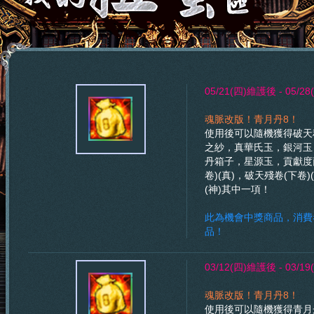
05/21(四)維護後 - 05/
魂脈改版！青月丹8！
使用後可以隨機獲得破天
之紗，真華氏玉，銀河玉，
丹箱子，星源玉，貢獻度
卷)(真)，破天殘卷(下卷)
(神)其中一項！
此為機會中獎商品，消費
品！
03/12(四)維護後 - 03/
魂脈改版！青月丹8！
使用後可以隨機獲得青月